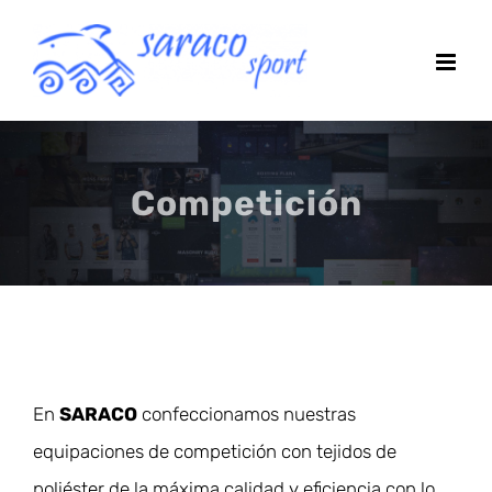
Saltar
al
contenido
Competición
En
SARACO
confeccionamos nuestras
equipaciones de competición con tejidos de
poliéster de la máxima calidad y eficiencia con lo